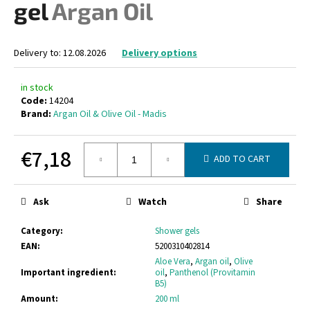
gel
Argan Oil
i
n
g
Delivery to:
12.08.2026
Delivery options
f
o
in stock
Code:
14204
r
Brand:
Argan Oil & Olive Oil - Madis
?
€7,18
ADD TO CART
Measure
price:
SEARCH
Ask
Watch
Share
Category
:
Shower gels
EAN
:
5200310402814
W
Aloe Vera
,
Argan oil
,
Olive
e
Important ingredient
:
oil
,
Panthenol (Provitamin
B5)
r
Amount
:
200 ml
e