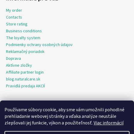
My order
Contacts
Store rating
Business conditions
The loyalty system
Podmienky ochrany osobných údajov
Reklamačný poriadok
Doprava
Aktívne zložky
Affiliate partner login
blog.naturalcare.sk
Pravidlá predaja AKCIÍ
Používame súbory cookie, aby sme vám umožnili pohodlné
O marketing sa nám stará digitálna agentúra Consultee
prehliadanie webovej stránky a vďaka analýze neustále
zlepšovali jej funkcie, výkon a použiteľnosť.
Viac informácií
Created by Shoptet