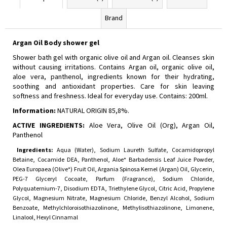
Brand
Argan Oil Body shower gel
Shower bath gel with organic olive oil and Argan oil. Cleanses skin
without causing irritations. Contains Argan oil, organic olive oil,
aloe vera, panthenol, ingredients known for their hydrating,
soothing and antioxidant properties. Care for skin leaving
softness and freshness. Ideal for everyday use. Contains: 200ml.
Information:
NATURAL ORIGIN 85,8%.
ACTIVE INGREDIENTS:
Aloe Vera, Olive Oil (Org), Argan Oil,
Panthenol
Ingredients:
Aqua (Water), Sodium Laureth Sulfate, Cocamidopropyl
Betaine, Cocamide DEA, Panthenol, Aloe* Barbadensis Leaf Juice Powder,
Olea Europaea (Olive*) Fruit Oil, Argania Spinosa Kernel (Argan) Oil, Glycerin,
PEG-7 Glyceryl Cocoate, Parfum (Fragrance), Sodium Chloride,
Polyquaternium-7, Disodium EDTA, Triethylene Glycol, Citric Acid, Propylene
Glycol, Magnesium Nitrate, Magnesium Chloride, Benzyl Alcohol, Sodium
Benzoate, Methylchloroisothiazolinone, Methylisothiazolinone, Limonene,
Linalool, Hexyl Cinnamal