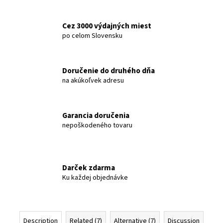
c
o
Cez 3000 výdajných miest
m
po celom Slovensku
m
e
n
Doručenie do druhého dňa
d
na akúkoľvek adresu
BODYFARM
SOAP
Garancia doručenia
DONKEY
MILK
nepoškodeného tovaru
BODYFARM
DONKEY
MILK
€5,41
Darček zdarma
Ku každej objednávke
Description
Related (7)
Alternative (7)
Discussion