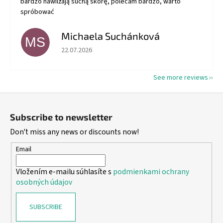
bardzo nawilżają suchą skórę, polecam bardzo, warto
spróbować
Michaela Suchánková
MS
The store rating is 5 out of 5 stars.
22.07.2026
See more reviews
F
o
Subscribe to newsletter
o
Don't miss any news or discounts now!
t
e
Email
r
Vložením e-mailu súhlasíte s
podmienkami ochrany
osobných údajov
SUBSCRIBE