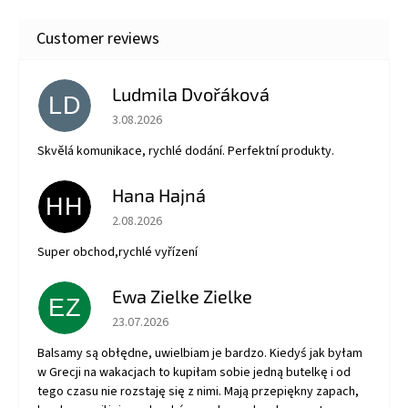
Ludmila Dvořáková
LD
The store rating is 5 out of 5 stars.
3.08.2026
Skvělá komunikace, rychlé dodání. Perfektní produkty.
Hana Hajná
HH
The store rating is 5 out of 5 stars.
2.08.2026
Super obchod,rychlé vyřízení
Ewa Zielke Zielke
EZ
The store rating is 5 out of 5 stars.
23.07.2026
Balsamy są obłędne, uwielbiam je bardzo. Kiedyś jak byłam
w Grecji na wakacjach to kupiłam sobie jedną butelkę i od
tego czasu nie rozstaję się z nimi. Mają przepiękny zapach,