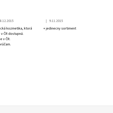
|
8.12.2015
9.11.2015
tore rating is 5 out of 5 stars.
The store rating is 5 out of 5 stars.
ecká kozmetika, ktorá
+ jedinecny sortiment
e v ČR dostupná.
je v ČR.
rúčam.