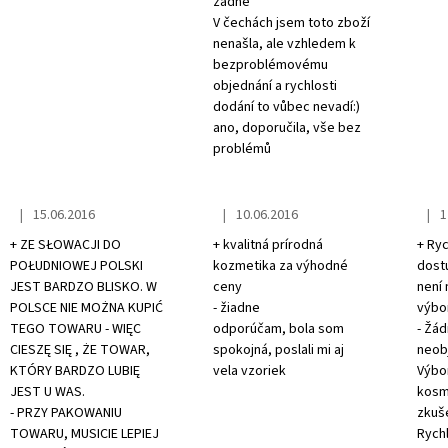
žádné
V čechách jsem toto zboží
nenašla, ale vzhledem k
bezproblémovému
objednání a rychlosti
dodání to vůbec nevadí:)
ano, doporučila, vše bez
problémů
|
|
|
15.06.2016
10.06.2016
1
The store rating is 5 out of 5 stars.
The store rating is 5 out of 5 stars.
The s
+ ZE SŁOWACJI DO
+ kvalitná prírodná
+ Ryc
POŁUDNIOWEJ POLSKI
kozmetika za výhodné
dost
JEST BARDZO BLISKO. W
ceny
není 
POLSCE NIE MOŻNA KUPIĆ
- žiadne
výbo
TEGO TOWARU - WIĘC
odporúčam, bola som
- Žád
CIESZĘ SIĘ , ŻE TOWAR,
spokojná, poslali mi aj
neobj
KTÓRY BARDZO LUBIĘ
vela vzoriek
Výbor
JEST U WAS.
kosm
- PRZY PAKOWANIU
zkuš
TOWARU, MUSICIE LEPIEJ
Rychl
ta Olive-Elia