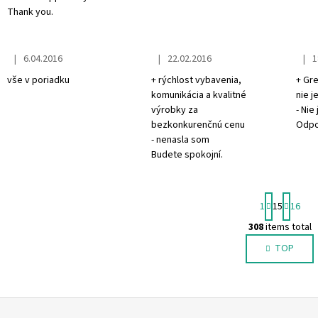
Thank you.
|
|
|
6.04.2016
22.02.2016
1
The store rating is 5 out of 5 stars.
The store rating is 5 out of 5 stars.
The s
vše v poriadku
+ rýchlost vybavenia,
+ Gr
komunikácia a kvalitné
nie j
výrobky za
- Nie 
bezkonkurenčnú cenu
Odpo
- nenasla som
Budete spokojní.
P
1
15
16
a
g
308
items total
L
i
TOP
i
n
s
a
t
t
i
i
o
n