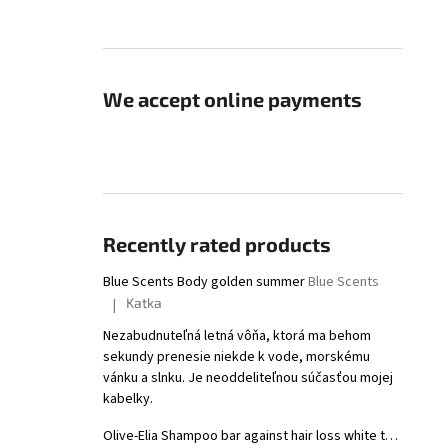
We accept online payments
Recently rated products
Blue Scents Body golden summer
Blue Scents
Katka
|
The product rating is 5 out of 5 stars.
Nezabudnuteľná letná vôňa, ktorá ma behom
sekundy prenesie niekde k vode, morskému
vánku a slnku. Je neoddeliteľnou súčasťou mojej
kabelky.
Olive-Elia Shampoo bar against hair loss white tea
Macrovi