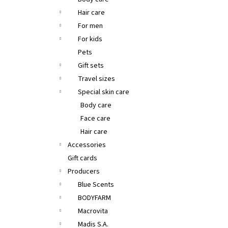
SANTO VOLCANO SPA COSMETIC SERUM –
OIL HAIR & BODY
OLIVE SPA SANTO VOLCANO
Hair care
€26,55
For men
For kids
Pets
Gift sets
Travel sizes
Special skin care
Body care
Face care
Hair care
Accessories
Gift cards
Producers
Blue Scents
BODYFARM
Macrovita
Madis S.A.