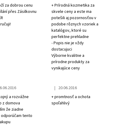
oží za dobrou cenu
+ Prírodná kozmetika za
ílání přes Zásilkovnu
skvele ceny a este ma
ČR
potešili aj pozornosťou v
učuji!
podobe rôznych vzoriek a
katalógov, ktoré su
perfektne prehladne
- Popis nie je vždy
dostacujuci
Výborne kvalitne a
prírodne produkty za
vynikajúce ceny
|
6.06.2016
20.06.2016
tore rating is 5 out of 5 stars.
The store rating is 5 out of 5 stars.
kojný a rozvážne
+ promtnosť a ochota
p z domova
spoľahlivý
lím že ziadne
o odporúčam tento
nakupu