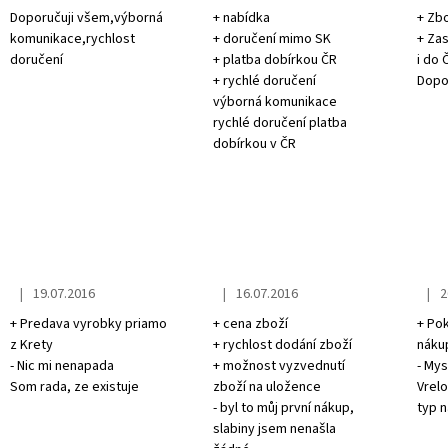
Doporučuji všem,výborná
+ nabídka
+ Zb
komunikace,rychlost
+ doručení mimo SK
+ Zas
doručení
+ platba dobírkou ČR
i do 
+ rychlé doručení
Dopor
výborná komunikace
rychlé doručení platba
dobírkou v ČR
|
|
|
19.07.2016
16.07.2016
2
The store rating is 5 out of 5 stars.
The store rating is 5 out of 5 stars.
The s
+ Predava vyrobky priamo
+ cena zboží
+ Po
z Krety
+ rychlost dodání zboží
náku
- Nic mi nenapada
+ možnost vyzvednutí
- Mys
Som rada, ze existuje
zboží na uložence
Vrel
- byl to můj první nákup,
typ 
slabiny jsem nenašla