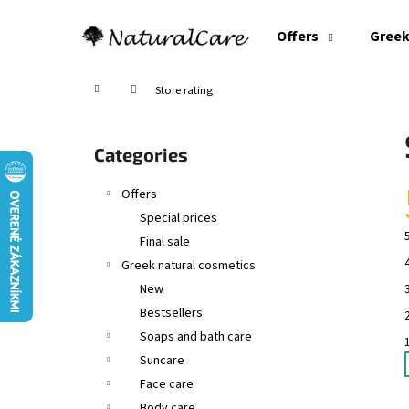
C
Skip
to
a
Offers
Greek
content
Back
Back
r
shopping
shopping
t
Home
Store rating
S
i
Skip
Categories
d
categories
e
Offers
b
Special prices
a
Final sale
r
Greek natural cosmetics
New
Bestsellers
Soaps and bath care
Suncare
Face care
Body care