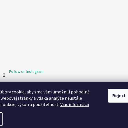
Follow on Instagram
O marketing sa nám stará digitálna agentúra Consultee
úbory cookie, aby sme vám umožnili pohodlné
Reject
 webovej stránky a vďaka analýze neustále
j funkcie, výkon a použiteľnosť.
Viac informácií
cookie settings