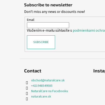
o
Subscribe to newsletter
o
Don't miss any news or discounts now!
t
e
Email
r
Vložením e-mailu súhlasíte s
podmienkami ochra
SUBSCRIBE
Contact
Inst
obchod
@
naturalcare.sk
+421948549585
NaturalCare na Facebooku
naturalcare.sk