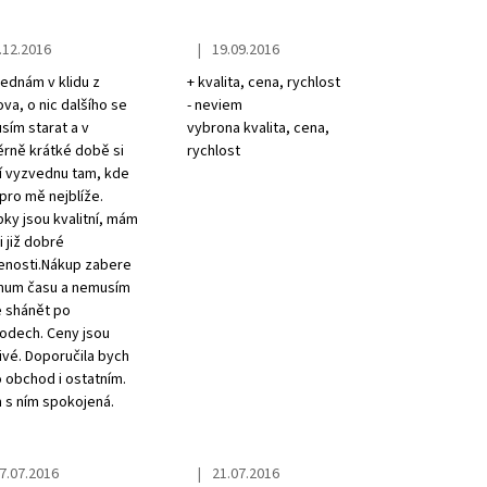
OO FOR DRY & DAMAGED
ADIS HERBOLIVE
|
.12.2016
19.09.2016
tore rating is 5 out of 5 stars.
The store rating is 5 out of 5 stars.
ednám v klidu z
+ kvalita, cena, rychlost
a, o nic dalšího se
- neviem
ím starat a v
vybrona kvalita, cena,
rně krátké době si
rychlost
í vyzvednu tam, kde
 pro mě nejblíže.
ky jsou kvalitní, mám
i již dobré
enosti.Nákup zabere
mum času a nemusím
e shánět po
odech. Ceny jsou
ivé. Doporučila bych
 obchod i ostatním.
 s ním spokojená.
|
7.07.2016
21.07.2016
tore rating is 5 out of 5 stars.
The store rating is 5 out of 5 stars.