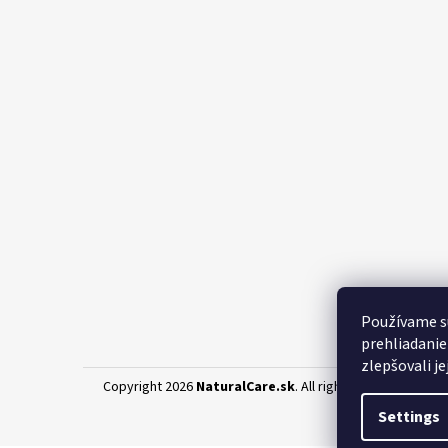
Používame s
prehliadanie
zlepšovali je
Copyright 2026
NaturalCare.sk
. All rights reserved.
Edit 
Settings