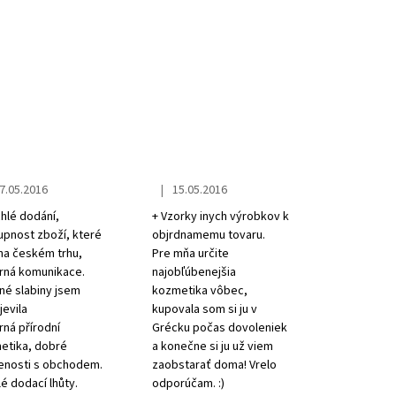
|
7.05.2016
15.05.2016
tore rating is 5 out of 5 stars.
The store rating is 5 out of 5 stars.
hlé dodání,
+ Vzorky inych výrobkov k
upnost zboží, které
objrdnamemu tovaru.
na českém trhu,
Pre mňa určite
rná komunikace.
najobľúbenejšia
né slabiny jsem
kozmetika vôbec,
evila
kupovala som si ju v
ná přírodní
Grécku počas dovoleniek
etika, dobré
a konečne si ju už viem
enosti s obchodem.
zaobstarať doma! Vrelo
é dodací lhůty.
odporúčam. :)