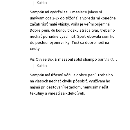
Katka
|
The product rating is 5 out of 5 stars.
Šampón mi vydržal asi 3 mesiace (vlasy si
umývam cca 2-3x do týždňa) a vpredu mi konečne
začali rásť malé vlásky. Vôňa je veľmi príjemná.
Dobre pení. Ku koncu trošku stráca tvar, treba ho
nechať poriadne vyschnúť. Spotrebovala som ho
do poslednej omrvinky. Tiež sa dobre hodí na
cesty.
Vis Olivae Silk & rhassoul solid shampo bar
Vis Olivae Solid shampoo
Katka
|
The product rating is 5 out of 5 stars.
Šampón má úžasnú vôňu a dobre pení. Treba ho
na vlasoch nechať chvíľu pôsobiť. Využívam ho
najmä pri cestovaní lietadlom, nemusím riešiť
tekutiny a vmestí sa kdekoľvek.