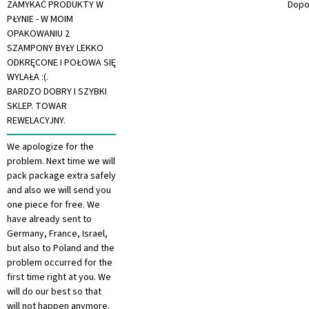
ZAMYKAĆ PRODUKTY W
Dopor
PŁYNIE - W MOIM
OPAKOWANIU 2
SZAMPONY BYŁY LEKKO
ODKRĘCONE I POŁOWA SIĘ
WYLAŁA :(.
BARDZO DOBRY I SZYBKI
SKLEP. TOWAR
REWELACYJNY.
We apologize for the
problem. Next time we will
pack package extra safely
and also we will send you
one piece for free. We
have already sent to
Germany, France, Israel,
but also to Poland and the
problem occurred for the
first time right at you. We
will do our best so that
will not happen anymore.